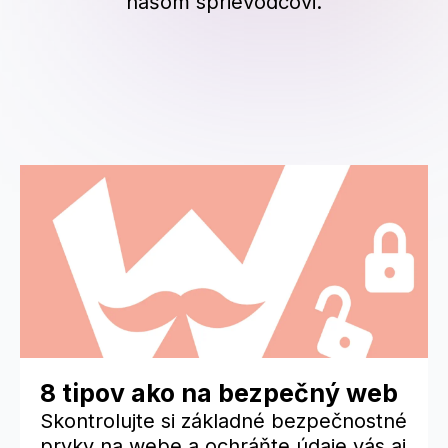
našom sprievodcovi.
8 tipov ako na bezpečný web
Skontrolujte si základné bezpečnostné
prvky na webe a ochráňte údaje vás aj